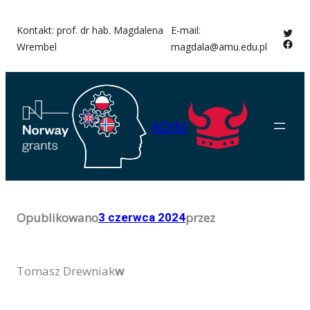
Przejdź
Kontakt: prof. dr hab. Magdalena
E-mail:
Twitt
do
Face
Wrembel
magdala@amu.edu.pl
treści
ADIM
Opublikowano
przez
3 czerwca 2024
Tomasz Drewniak
w