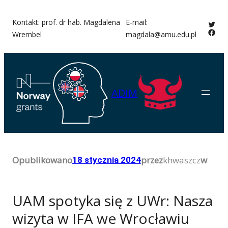
Przejdź
Kontakt: prof. dr hab. Magdalena
E-mail:
Twitt
do
Face
Wrembel
magdala@amu.edu.pl
treści
ADIM
Opublikowano
przez
khwaszcz
w
18 stycznia 2024
UAM spotyka się z UWr: Nasza
wizyta w IFA we Wrocławiu